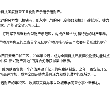
为首批国度新型工业化财产示范示范财产。
亚迪的风力发电机铁芯，到永电电气的风电变频器和机组节制安拆、捷力
家，产能占全省50%以上。
打制军平易近融合型财产示范区，构成凸起***劣势特色的财产集群。
祥物流为焦点的全省首个光伏财产物流核心等三个次要环节形成的财产
陕西西安出口加工区；2006年12月，成为全国首批开展保税物流功能试点
市中枢+新兴财产高地”的复合劣势获得集中展示。
、成为陕西省第一个产值冲破千亿元的先辈制制业。全年，西安经开区
结30%高速增加，成为全国范畴内最具活力和成长潜力的区域之一。
外包财产的堆积区、数据取灾备办事以及城市学问型办事业新核心。