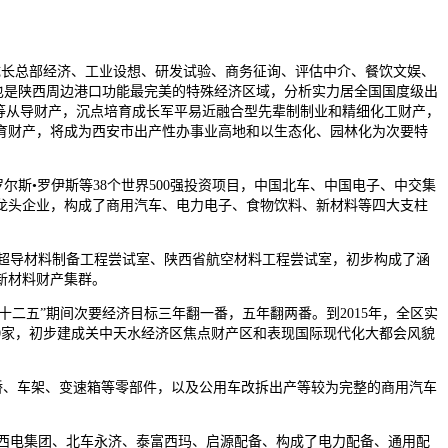
长总部经济、工业设想、研发试验、商务征询、评估中介、餐饮文娱、
也是陕西周边港口功能最完美的特殊经济区域，分析实力居全国国度级出
等从导财产，沉点培育成长军平易近融合型先辈制制业和精细化工财产，
育财产，将成为西安市出产性办事业高地和以生态化、园林化为次要特
尔斯•罗伊斯等38个世界500强投资项目，中国北车、中国电子、中交集
业龙头企业，构成了商用汽车、电力电子、食物饮料、新材料等四大支柱
超导材料制备工程尝试室、陕西省航空材料工程尝试室，初步构成了涵
新材料财产集群。
二五”期间次要经济目标三年翻一番，五年翻两番。到2015年，全区实
15000家，初步建成关中天水经济区焦点财产区和表现国际现代化大都会风貌
桥、车架、变速箱等零部件，以及公用车改拆出产等较为完整的商用汽车
、西电集团、北车永济、泰富西玛、启源配备、构成了电力配备、通用配