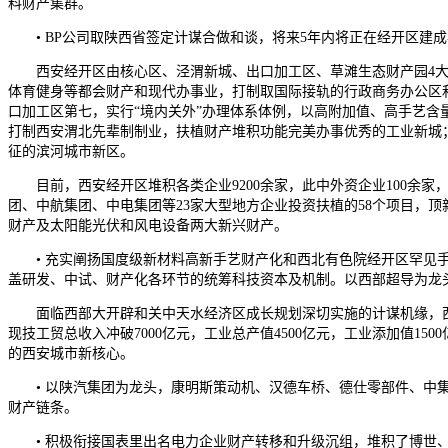
料财产集群。
• BP公司取陕西省签定计谋合做和谈，将来5年内将正在经开区建成
西安经开区由核心区、泾渭新城、出口加工区、草滩生态财产园4大
体育健身等都会财产和现代办事业，打制取国际接轨的行政商务办公区
口加工区第七，实行“境内关外”办理体系体例，以高附加值、高手艺
打制西安渭北先辈制制业，扶植财产堆积功能完美办事优秀的工业新城
征的滨河城市新区。
目前，西安经开区堆积各类企业9200余家，此中外资企业100余家，
团、中航集团、中电集团等23家大型地方企业投资扶植的58个项目，
财产及太阳能光伏和风电设备两大新兴财产。
• 充实阐扬国度级新材料高新手艺财产化和西北有色院经开区罕见手
盖研发、中试、财产化各环节的统筹科技资本及机制。以西部超导为龙
面临西部大开辟和关中天水经济区成长规划深切实施的计谋机缘，西安经
现技工贸总收入冲破7000亿元，工业总产值4500亿元，工业添加值15
的西安城市新核心。
• 以陕汽集团为龙头，康明斯策动机、汉德车桥、德仕零部件、中集
财产链条。
• 积极衔接国表里出名电力企业财产转移和升级沉组，堆积了博世、西