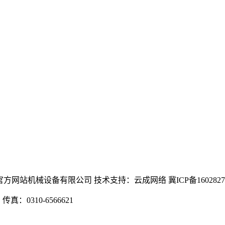
贝博(中国)艾弗森官方网站机械设备有限公司 技术支持：云成网络 冀ICP备160282
：0310-6566621