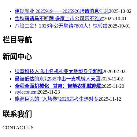
建规就业 2025919——2025926聘请消息汇总
2025-10-02
金秋聘请马不断蹄 多家上市公司乐不雅对
2025-10-01
八险二金！2026年公开聘请7800人！快转给
2025-10-01
栏目导航
新闻中心
绿盟科技入选出名机构亚太地域身份和拜
2026-02-02
最被低估的东北985冲出一支机械人天团
2025-12-02
全程全面机械化 甘肃：智能农机赋能聪
2025-11-20
stylecontent
2025-11-23
能源巨头的 “入场券”2026届考生选对专
2025-11-12
联系我们
CONTACT US