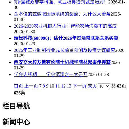
9所宝藏双非学科强、就业喷鼻捡到就是赔到！
2026-01-
30
金本位的式微取国际系统的裂痕：为什么大萧条
2026-
01-30
2026-2030农业机械人行业：智能农场海潮下的高成
2026-01-30
瑞松科技(688090)：估计2026年过活常联系关系买卖
2026-01-29
2026年工业制制行业成长前景预测及投资计谋研究
2026-
01-29
西安交大校友熊有伦院士机械学院林起崟传授获
2026-
01-29
学会史线期——学会沉建之一大召开
2026-01-28
首页
上一页
7
8
9
10
11
12
13
下一页
末页
共
63
页
626
条
栏目导航
新闻中心